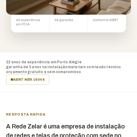
22 anos
5 anos
NBR 16046
de experiência
de garantia
conforme ABNT
em POA
22 anos de experiência em Porto Alegre
garantia de 5 anos na instalação
materiais com laudo técnico
orçamento gratuito e sem compromisso
ABNT NBR 16046
RESPOSTA RÁPIDA
A Rede Zelar é uma empresa de instalação
de redes e telas de proteção com sede no